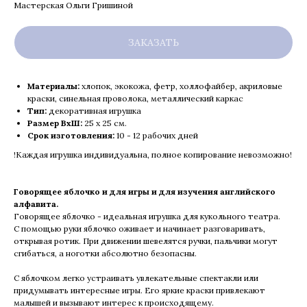
Мастерская Ольги Гришиной
ЗАКАЗАТЬ
Материалы:
хлопок, экокожа, фетр, холлофайбер, акриловые
краски, синельная проволока, металлический каркас
Тип:
декоративная игрушка
Размер ВхШ:
25 х 25 см.
Срок изготовления:
10 - 12 рабочих дней
!Каждая игрушка индивидуальна, полное копирование невозможно!
Говорящее яблочко и для игры и для изучения английского
алфавита.
Говорящее яблочко - идеальная игрушка для кукольного театра.
С помощью руки яблочко оживает и начинает разговаривать,
открывая ротик. При движении шевелятся ручки, пальчики могут
сгибаться, а ноготки абсолютно безопасны.
С яблочком легко устраивать увлекательные спектакли или
придумывать интересные игры. Его яркие краски привлекают
малышей и вызывают интерес к происходящему.