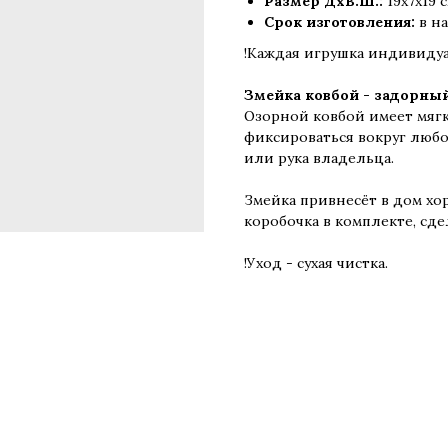
Размер ДхВ.Ш.:
19х7х19 с
Срок изготовления:
в н
!Каждая игрушка индивиду
Змейка ковбой - задорны
Озорной ковбой имеет мягк
фиксироваться вокруг любог
или рука владельца.
Змейка привнесёт в дом хор
коробочка в комплекте, сд
!Уход - сухая чистка.